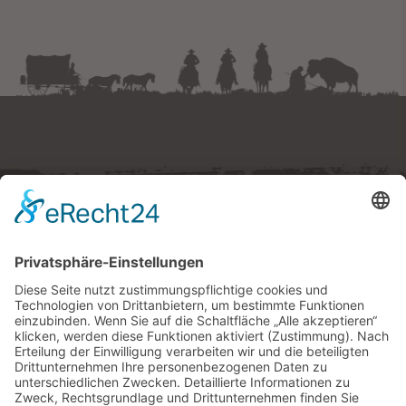
Westernstadt Pullman City
Ruberting 30 · 94535 Eging am See
Tel.
+49 (0) 8544 97490
E-Mail:
tickets
@
pullmancity.de
© Freizeitpark Pullman City
Impressum
Folge uns
Datenschutz