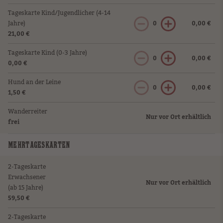
Tageskarte Kind/Jugendlicher (4-14
Jahre)
0
0,00 €
21,00 €
Tageskarte Kind (0-3 Jahre)
0
0,00 €
0,00 €
Hund an der Leine
0
0,00 €
1,50 €
Wanderreiter
Nur vor Ort erhältlich
frei
MEHRTAGESKARTEN
2-Tageskarte
Erwachsener
Nur vor Ort erhältlich
(ab 15 Jahre)
59,50 €
2-Tageskarte