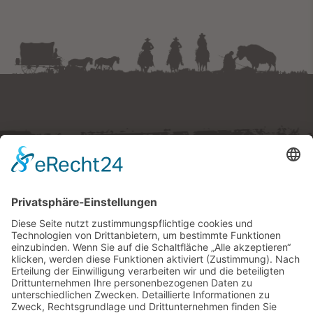
Westernstadt Pullman City
Ruberting 30 · 94535 Eging am See
Tel.
+49 (0) 8544 97490
E-Mail:
tickets
@
pullmancity.de
© Freizeitpark Pullman City
Impressum
Folge uns
Datenschutz