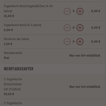
Tageskarte Kind/Jugendlicher (4-14
Jahre)
0
0,00 €
21,00 €
Tageskarte Kind (0-3 Jahre)
0
0,00 €
0,00 €
Hund an der Leine
0
0,00 €
1,50 €
Wanderreiter
Nur vor Ort erhältlich
frei
MEHRTAGESKARTEN
2-Tageskarte
Erwachsener
Nur vor Ort erhältlich
(ab 15 Jahre)
59,50 €
2-Tageskarte