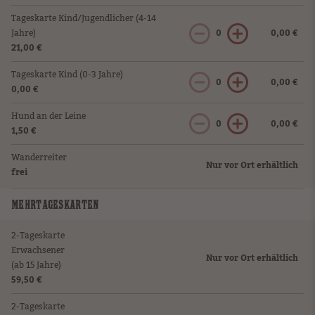
Tageskarte Kind/Jugendlicher (4-14
Jahre)
0
0,00 €
21,00 €
Tageskarte Kind (0-3 Jahre)
0
0,00 €
0,00 €
Hund an der Leine
0
0,00 €
1,50 €
Wanderreiter
Nur vor Ort erhältlich
frei
MEHRTAGESKARTEN
2-Tageskarte
Erwachsener
Nur vor Ort erhältlich
(ab 15 Jahre)
59,50 €
2-Tageskarte