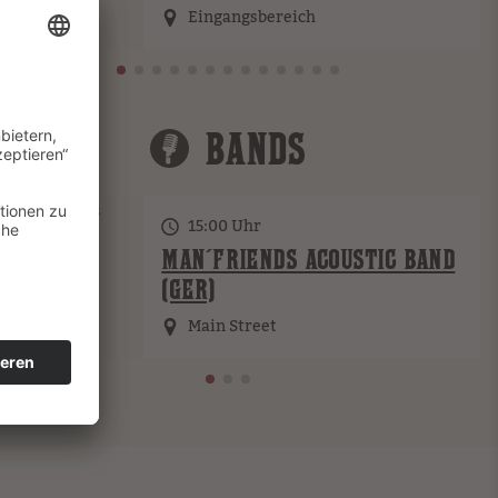
Eingangsbereich
BANDS
15:00 Uhr
MAN´FRIENDS ACOUSTIC BAND
(GER)
Main Street