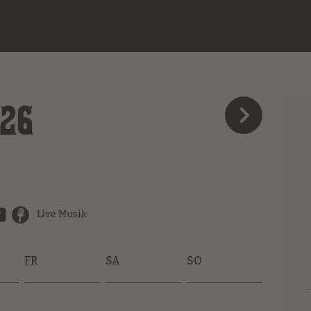
026
Live Musik
FR
SA
SO