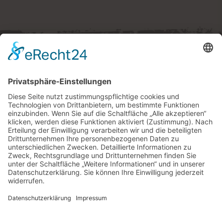
Westernstadt Pullman City
Ruberting 30 · 94535 Eging am See
Tel.
+49 (0) 8544 97490
E-Mail:
tickets
@
pullmancity.de
© Freizeitpark Pullman City
Impressum
Folge uns
Datenschutz
AGB
Widerrufsrecht
Barrierefreiheitserklärung
Cookie-Einstellungen