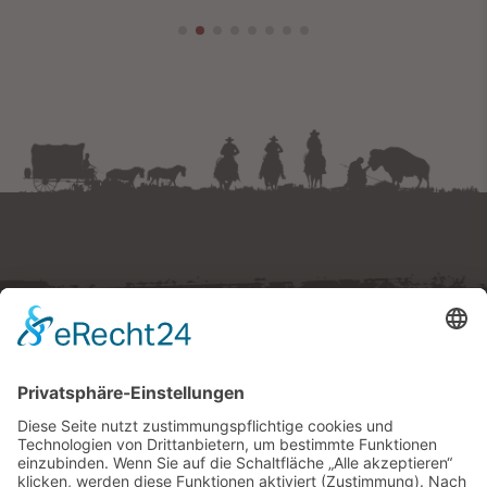
Westernstadt Pullman City
Ruberting 30 · 94535 Eging am See
Tel.
+49 (0) 8544 97490
E-Mail:
tickets
@
pullmancity.de
© Freizeitpark Pullman City