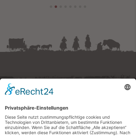
Westernstadt Pullman City
Ruberting 30 · 94535 Eging am See
Tel.
+49 (0) 8544 97490
E-Mail:
tickets
@
pullmancity.de
© Freizeitpark Pullman City