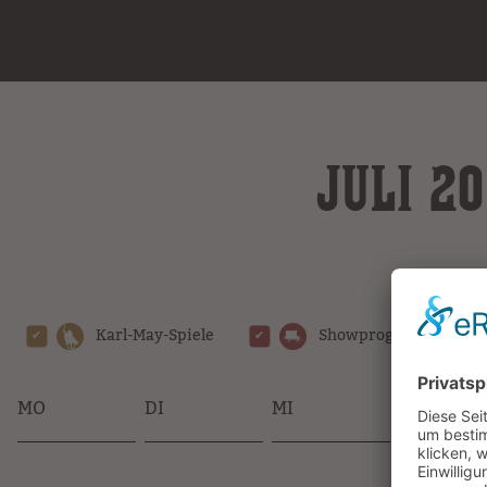
JULI 2
Karl-May-Spiele
Showprogramm
MO
DI
MI
DO