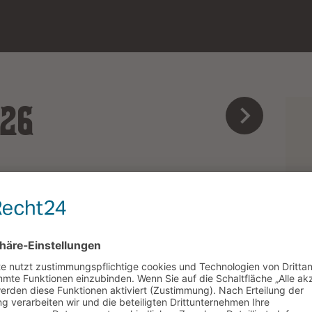
026
Live Musik
FR
SA
SO