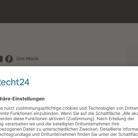
Live Musik
FR
SA
SO