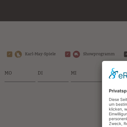
Karl-May-Spiele
Showprogramm
MO
DI
MI
DO