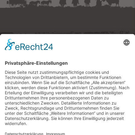
Westernstadt Pullman City
Ruberting 30 · 94535 Eging am See
Tel.
+49 (0) 8544 97490
E-Mail:
tickets
@
pullmancity.de
© Freizeitpark Pullman City
Impressum
Folge uns
Datenschutz
AGB
Widerrufsrecht
Barrierefreiheitserklärung
Cookie-Einstellungen