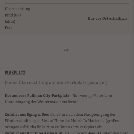
Übernachtung
Kind (0-3
Nur vor Ort erhältlich
Jahre)
frei
PARKPLATZ
(keine Übernachtung auf dem Parkplatz gestattet)
Kostenloser Pullman City-Parkplatz
- Nur wenige Meter vom
Haupteingang der Westernstadt entfernt!
Zufahrt aus Eging a. See:
Ca. 50 m nach dem Haupteingang der
Westernstadt biegen Sie auf Höhe des Hotels La Hacienda (großes,
oranges Gebäude) links zum Pullman City-Parkplatz ein.
Zufahrt aus Richtung Aicha v.W.:
Ca. 50 m vor dem Haupteingang der