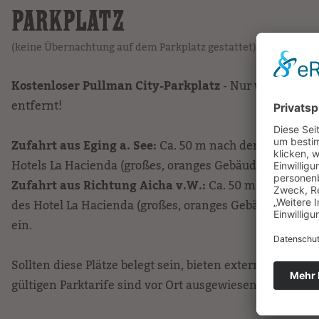
PARKPLATZ
(keine Übernachtung auf dem Parkplatz gestattet)
Kostenloser Pullman City-Parkplatz
- Nur wenige Met
entfernt!
Zufahrt aus Eging a. See:
Ca. 50 m nach dem Haupteing
Hotels La Hacienda (großes, oranges Gebäude) links zum
Zufahrt aus Richtung Aicha v.W.:
Ca. 50 m vor dem Ha
des Hotel La Hacienda (großes, oranges Gebäude) biegen
ein.
Sollten diese Plätze belegt sein, bieten externe Dienstl
gültigen Parktarife sind vor Ort ausgewiesen.