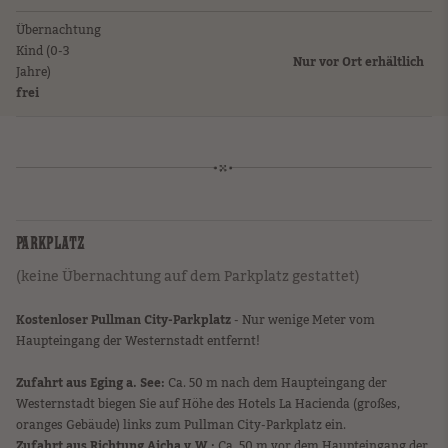
Übernachtung
Kind (0-3
Nur vor Ort erhältlich
Jahre)
frei
PARKPLATZ
(keine Übernachtung auf dem Parkplatz gestattet)
Kostenloser Pullman City-Parkplatz
- Nur wenige Meter vom
Haupteingang der Westernstadt entfernt!
Zufahrt aus Eging a. See:
Ca. 50 m nach dem Haupteingang der
Westernstadt biegen Sie auf Höhe des Hotels La Hacienda (großes,
oranges Gebäude) links zum Pullman City-Parkplatz ein.
Zufahrt aus Richtung Aicha v.W.:
Ca. 50 m vor dem Haupteingang der