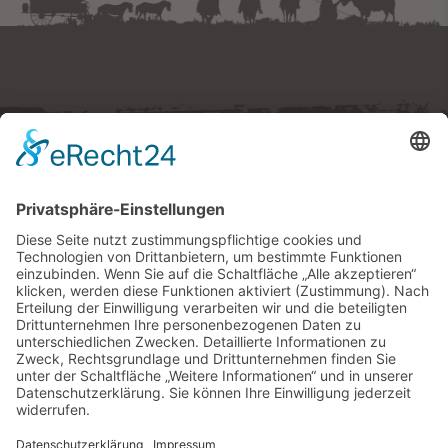
Westernstadt Pullman City
Ruberting 30 · 94535 Eging am See
Tel.
+49 (0) 8544 97490
E-Mail:
tickets
@
pullmancity.de
© Freizeitpark Pullman City
Impressum
Folge uns
Datenschutz
AGB
Widerrufsrecht
Barrierefreiheitserklärung
Cookie-Einstellungen